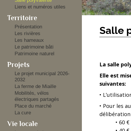
Salle polyvalente
Liens et numéros utiles
Territoire
Présentation
Salle 
Les rivières
Les hameaux
Le patrimoine bâti
Patrimoine naturel
Projets
La salle pol
Le projet municipal 2026-
Elle est mis
2032
suivantes:
La ferme de Miaille
Mobilités, vélos
• L’utilisat
électriques partagés
• Pour les a
Place du marché
La cure
délibération 
• 60 € la s
Vie locale
• 40 € la j