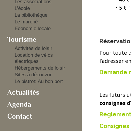
Les associations
• 5 € l’h
L’école
La bibliothèque
Le marché
Économie locale
Tourisme
Réservatio
Activités de loisir
Pour toute d
Location de vélos
l’adresser e
électriques
Hébergements de loisir
D
emande re
Sites à découvrir
Le bistrot: Au bon port
Actualités
Les futurs u
consignes d’
Agenda
Règlement d
Contact
Consignes d