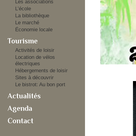
Les associations
L’école
La bibliothèque
Le marché
Économie locale
Tourisme
Activités de loisir
Location de vélos
électriques
Hébergements de loisir
Sites à découvrir
Le bistrot: Au bon port
Actualités
Agenda
Contact