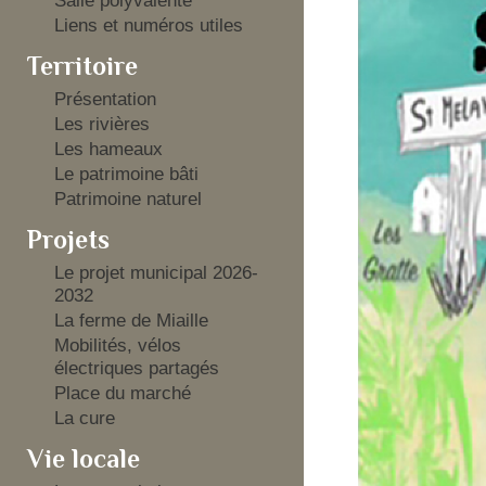
Salle polyvalente
Liens et numéros utiles
Territoire
Présentation
Les rivières
Les hameaux
Le patrimoine bâti
Patrimoine naturel
Projets
Le projet municipal 2026-
2032
La ferme de Miaille
Mobilités, vélos
électriques partagés
Place du marché
La cure
Vie locale