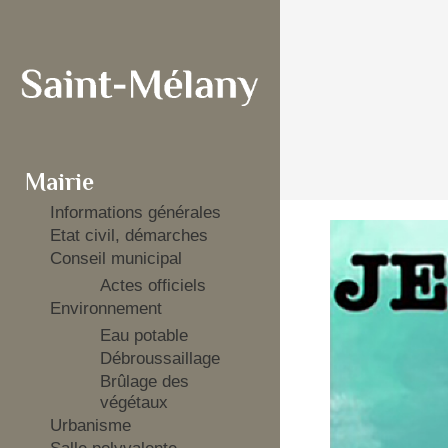
Mairie
Informations générales
Etat civil, démarches
Conseil municipal
Actes officiels
Environnement
Eau potable
Débroussaillage
Brûlage des
végétaux
Urbanisme